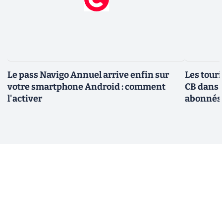
Le pass Navigo Annuel arrive enfin sur
Les tour
votre smartphone Android : comment
CB dans 
l'activer
abonnés 