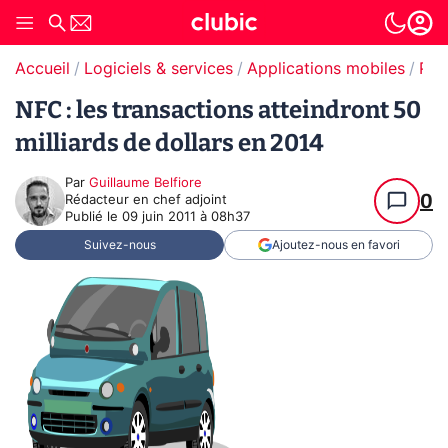
Accueil
Logiciels & services
Applications mobiles
Pai
NFC : les transactions atteindront 50
milliards de dollars en 2014
Par
Guillaume Belfiore
0
Rédacteur en chef adjoint
Publié le
09 juin 2011 à 08h37
Suivez-nous
Ajoutez-nous en favori