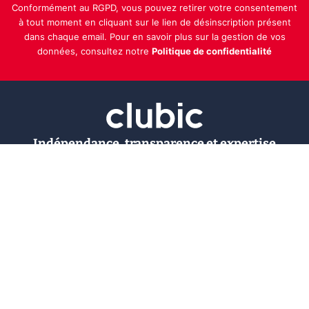
Conformément au RGPD, vous pouvez retirer votre consentement
à tout moment en cliquant sur le lien de désinscription présent
dans chaque email. Pour en savoir plus sur la gestion de vos
données, consultez notre
Politique de confidentialité
Indépendance, transparence et expertise
Clubic est un média de recommandation de produits
100% indépendant. Chaque jour, nos experts testent et
comparent des produits et services technologiques
pour vous informer et vous aider à consommer
intelligemment.
À propos
Nous contacter
Référencer un logiciel