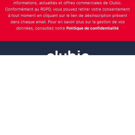
informations, actualités et offres commerciales de Clubic.
Conformément au RGPD, vous pouvez retirer votre consentement
à tout moment en cliquant sur le lien de désinscription présent
dans chaque email. Pour en savoir plus sur la gestion de vos
données, consultez notre
Politique de confidentialité
Indépendance, transparence et expertise
Clubic est un média de recommandation de produits
100% indépendant. Chaque jour, nos experts testent et
comparent des produits et services technologiques
pour vous informer et vous aider à consommer
intelligemment.
À propos
Nous contacter