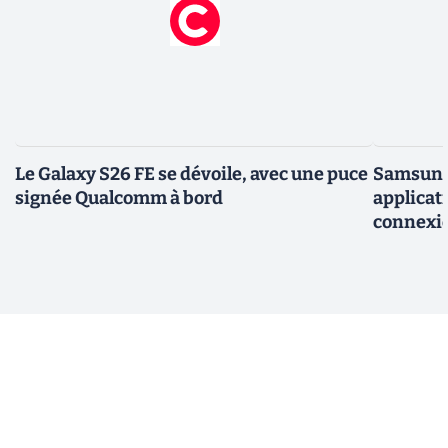
Le Galaxy S26 FE se dévoile, avec une puce
Samsung 
signée Qualcomm à bord
applicati
connexio