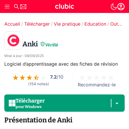
Accueil
Télécharger
Vie pratique
Education
Outils pédagogiques
Anki
Vérifié
Mise à jour
:
08/09/2025
Logiciel d’apprentissage avec des fiches de révision
7.2
/10
(
154
notes
)
Recommandez-le
Télécharger
pour
Windows
Présentation de Anki