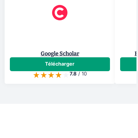
Google Scholar
E
Télécharger
7.8
/
10