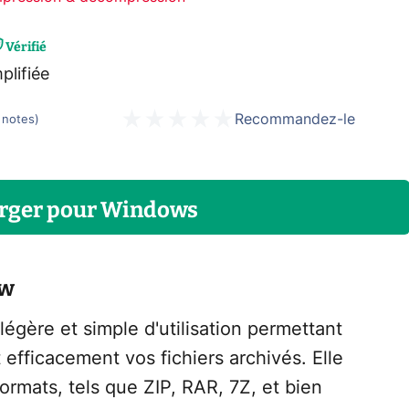
Vérifié
plifiée
Recommandez-le
notes
)
rger
pour
Windows
ow
égère et simple d'utilisation permettant
fficacement vos fichiers archivés. Elle
rmats, tels que ZIP, RAR, 7Z, et bien