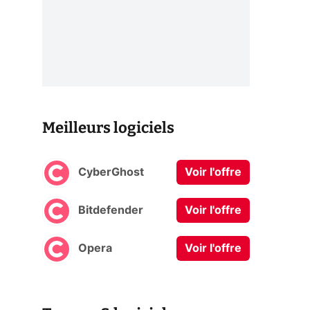
Meilleurs logiciels
CyberGhost
Voir l'offre
Bitdefender
Voir l'offre
Opera
Voir l'offre