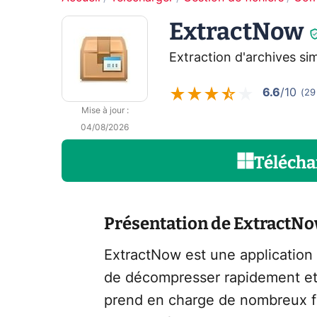
ExtractNow
Extraction d'archives sim
6.6
/10
(
29
Mise à jour
:
04/08/2026
Télécha
Présentation de ExtractN
ExtractNow est une application l
de décompresser rapidement et e
prend en charge de nombreux fo