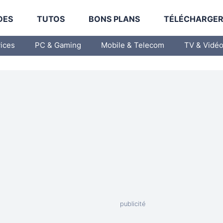
DES
TUTOS
BONS PLANS
TÉLÉCHARGE
vices
PC & Gaming
Mobile & Telecom
TV & Vidé