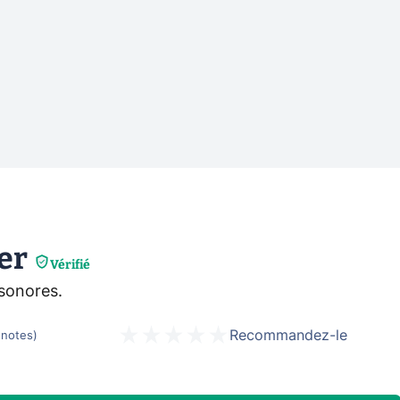
er
Vérifié
 sonores.
Recommandez-le
notes
)