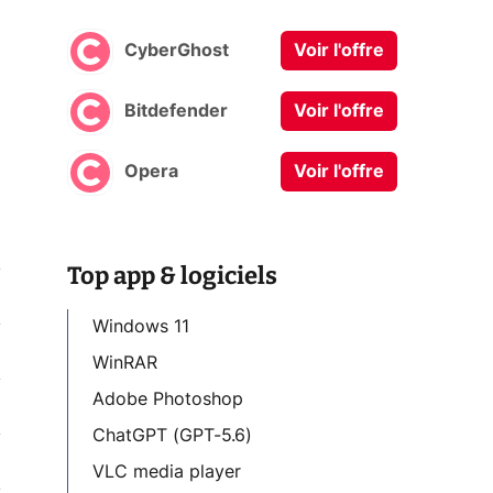
CyberGhost
Voir l'offre
Bitdefender
Voir l'offre
Opera
Voir l'offre
Top app & logiciels
Windows 11
WinRAR
Adobe Photoshop
ChatGPT (GPT-5.6)
VLC media player