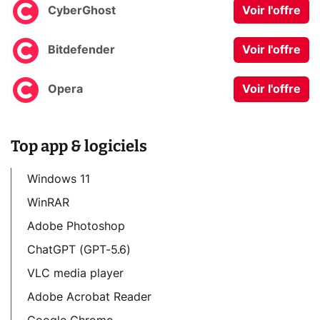
CyberGhost
Voir l'offre
Bitdefender
Voir l'offre
Opera
Voir l'offre
Top app & logiciels
Windows 11
WinRAR
Adobe Photoshop
ChatGPT (GPT-5.6)
VLC media player
Adobe Acrobat Reader