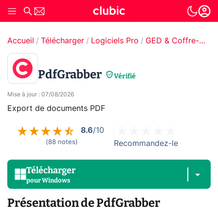
Accueil
Télécharger
Logiciels Pro
GED & Coffre-fort numérique
PdfGrabber
Vérifié
Mise à jour
:
07/08/2026
Export de documents PDF
8.6
/10
(
88
notes
)
Recommandez-le
Télécharger
pour
Windows
Présentation de PdfGrabber