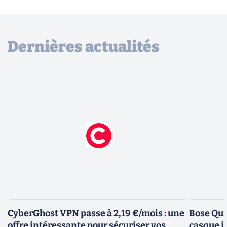
Dernières actualités
CyberGhost VPN passe à 2,19 €/mois : une
Bose Qui
offre intéressante pour sécuriser vos
casque i