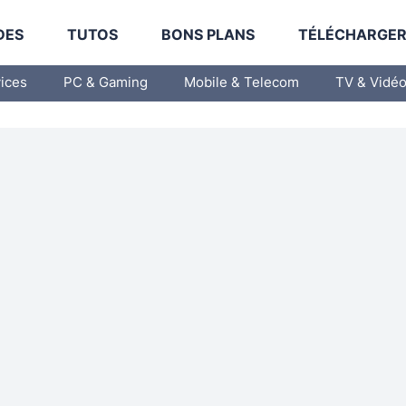
DES
TUTOS
BONS PLANS
TÉLÉCHARGE
vices
PC & Gaming
Mobile & Telecom
TV & Vidé