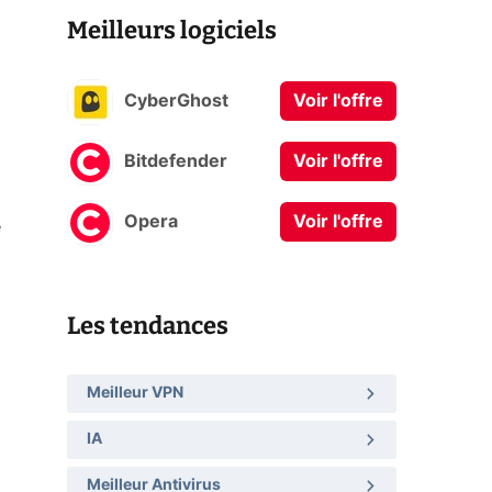
Meilleurs logiciels
CyberGhost
Voir l'offre
Bitdefender
Voir l'offre
Opera
Voir l'offre
e
Les tendances
Meilleur VPN
IA
Meilleur Antivirus