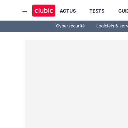
ACTUS
TESTS
GUI
Cybersécurité
Logiciels & ser