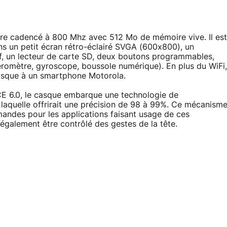
re cadencé à 800 Mhz avec 512 Mo de mémoire vive. Il est
s un petit écran rétro-éclairé SVGA (600x800), un
f, un lecteur de carte SD, deux boutons programmables,
éromètre, gyroscope, boussole numérique). En plus du WiFi,
casque à un smartphone Motorola.
CE 6.0, le casque embarque une technologie de
aquelle offrirait une précision de 98 à 99%. Ce mécanism
mandes pour les applications faisant usage de ces
galement être contrôlé des gestes de la tête.