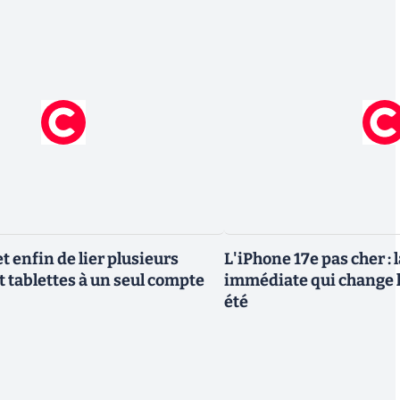
 enfin de lier plusieurs
L'iPhone 17e pas cher : 
t tablettes à un seul compte
immédiate qui change l
été