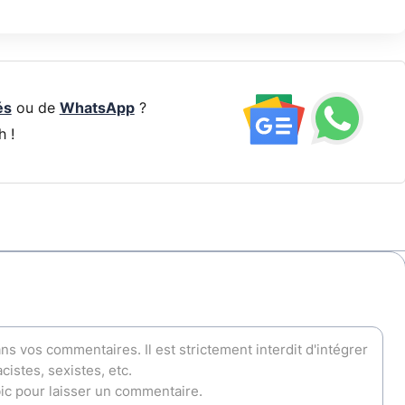
és
ou de
WhatsApp
?
h !