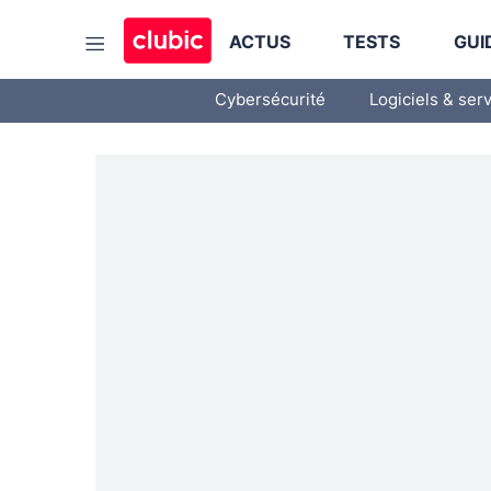
ACTUS
TESTS
GUI
Cybersécurité
Logiciels & ser