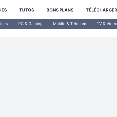
DES
TUTOS
BONS PLANS
TÉLÉCHARGE
vices
PC & Gaming
Mobile & Telecom
TV & Vidé