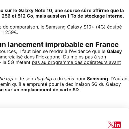
u sur le Galaxy Note 10, une source sûre affirme que la
256 et 512 Go, mais aussi en 1 To de stockage interne.
titre de comparaison, le Samsung Galaxy S10+ (4G) équipé
à 1 259€.
un lancement improbable en France
sources, il faut bien se rendre à l'évidence que le
Galaxy
mmercialisé dans l'Hexagone. Du moins pas à son
 la 5G n'étant
pas au programme des opérateurs avant
he top
» de son
flagship
a du sens pour
Samsung
. D'autant
hemin qu'il a emprunté pour la déclinaison 5G du Galaxy
asse sur un emplacement de carte SD
.