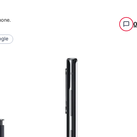
hone
.
gle