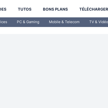
DES
TUTOS
BONS PLANS
TÉLÉCHARGE
vices
PC & Gaming
Mobile & Telecom
TV & Vidé