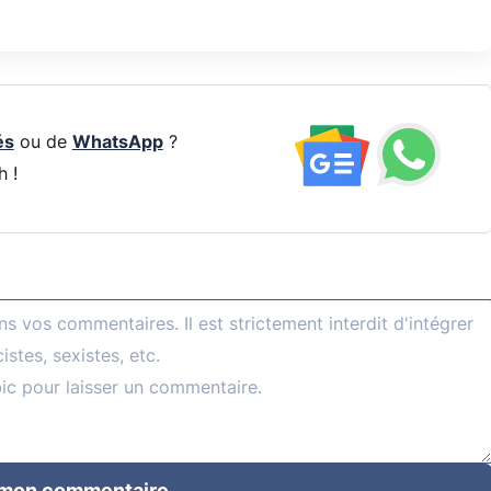
és
ou de
WhatsApp
?
h !