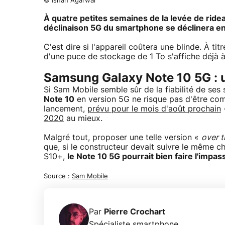
© Ishan Agarwal
À quatre petites semaines de la levée de ridea
déclinaison 5G du smartphone se déclinera en 
C'est dire si l'appareil coûtera une blinde. À 
d'une puce de stockage de 1 To s'affiche déjà 
Samsung Galaxy Note 10 5G : 
Si Sam Mobile semble sûr de la fiabilité de ses 
Note 10
en version 5G ne risque pas d'être co
lancement,
prévu pour le mois d'août prochain
-
2020
au mieux.
Malgré tout, proposer une telle version «
over t
que, si le constructeur devait suivre le même c
S10+,
le Note 10 5G pourrait bien faire l'imp
Source :
Sam Mobile
Par
Pierre Crochart
Spécialiste smartphone