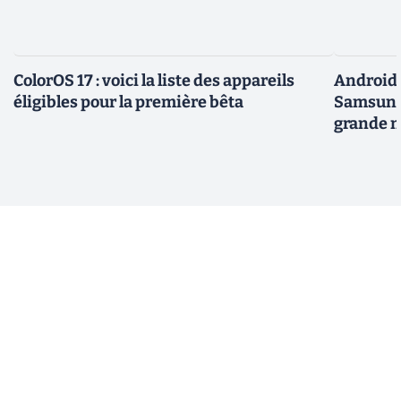
ColorOS 17 : voici la liste des appareils
Android 
éligibles pour la première bêta
Samsung 
grande m