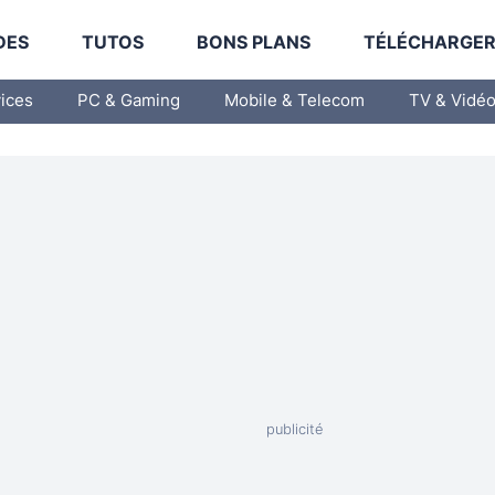
DES
TUTOS
BONS PLANS
TÉLÉCHARGE
vices
PC & Gaming
Mobile & Telecom
TV & Vidé