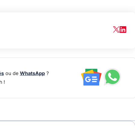
és
ou de
WhatsApp
?
h !