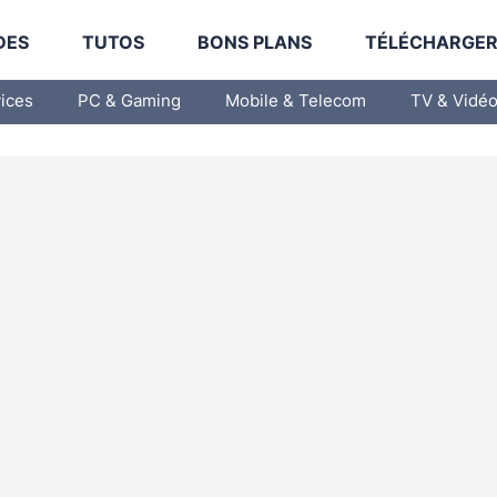
DES
TUTOS
BONS PLANS
TÉLÉCHARGE
vices
PC & Gaming
Mobile & Telecom
TV & Vidé