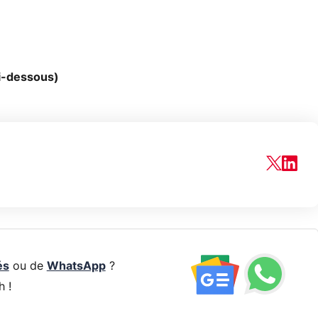
i-dessous)
és
ou de
WhatsApp
?
h !