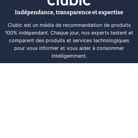
Indépendance, transparence et expertise
Clubic est un média de recommandation de produits
100% indépendant. Chaque jour, nos experts testent et
comparent des produits et services technologiques
pour vous informer et vous aider à consommer
intelligemment.
À propos
Nous contacter
Référencer un logiciel
Marques tech
Événements tech
Archives
RSS
© CLUBIC SAS 2026
Infos légales
Confidentialité
CGU
Modération
Politique cookie
Gestion des cookies