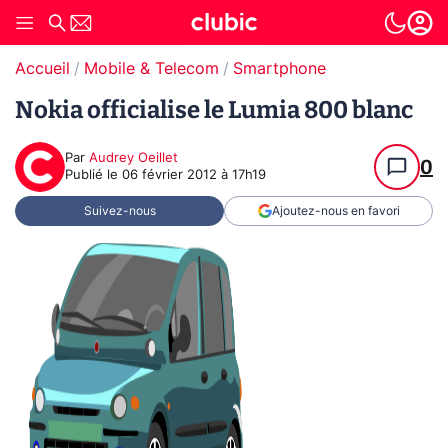
Accueil
Mobile & Telecom
Smartphone
Nokia officialise le Lumia 800 blanc
Par
Audrey Oeillet
0
Publié le
06 février 2012 à 17h19
Suivez-nous
Ajoutez-nous en favori