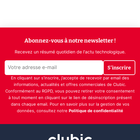
Abonnez-vous à notre newsletter !
Recevez un résumé quotidien de l'actu technologique.
S'inscrire
En cliquant sur s'inscrire, j’accepte de recevoir par email des
informations, actualités et offres commerciales de Clubic.
Conformément au RGPD, vous pouvez retirer votre consentement
à tout moment en cliquant sur le lien de désinscription présent
dans chaque email. Pour en savoir plus sur la gestion de vos
données, consultez notre
Politique de confidentialité