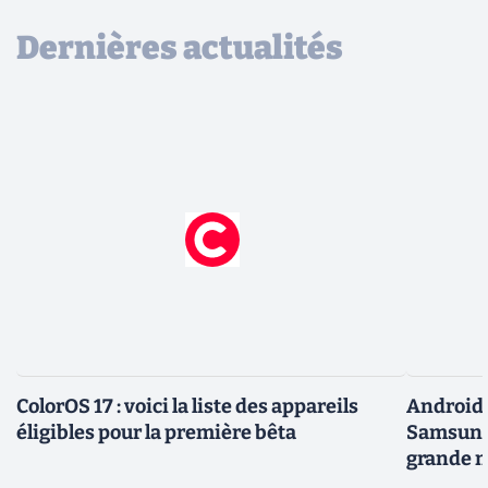
Dernières actualités
ColorOS 17 : voici la liste des appareils
Android 
éligibles pour la première bêta
Samsung 
grande m