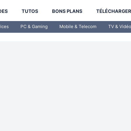
DES
TUTOS
BONS PLANS
TÉLÉCHARGE
vices
PC & Gaming
Mobile & Telecom
TV & Vidé