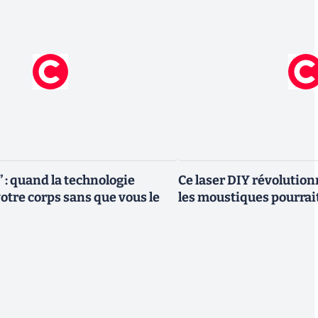
 : quand la technologie
Ce laser DIY révolutionn
otre corps sans que vous le
les moustiques pourrai