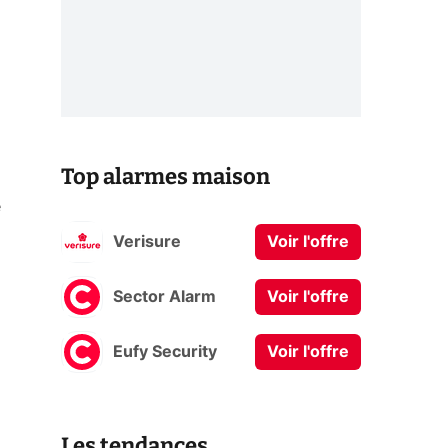
Top alarmes maison
e
Verisure
Voir l'offre
Sector Alarm
Voir l'offre
Eufy Security
Voir l'offre
Les tendances