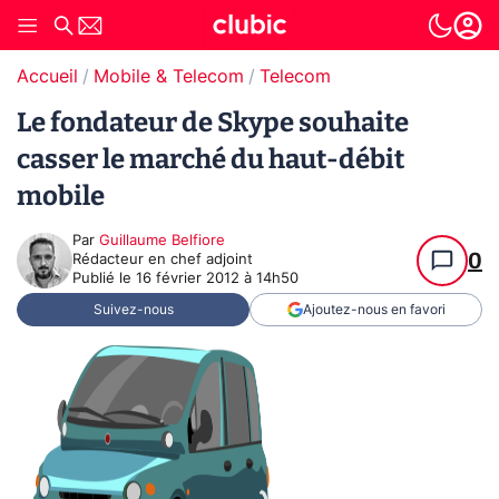
Accueil
Mobile & Telecom
Telecom
Le fondateur de Skype souhaite
casser le marché du haut-débit
mobile
Par
Guillaume Belfiore
0
Rédacteur en chef adjoint
Publié le
16 février 2012 à 14h50
Suivez-nous
Ajoutez-nous en favori