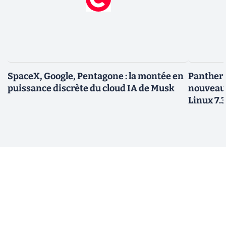
SpaceX, Google, Pentagone : la montée en
Panther L
puissance discrète du cloud IA de Musk
nouveau
Linux 7.