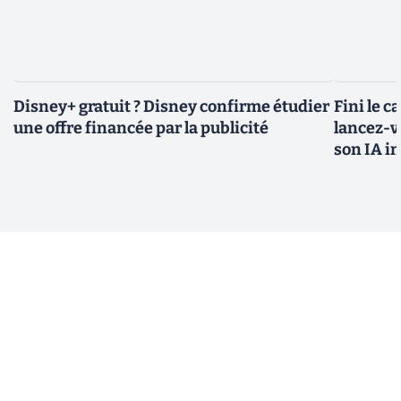
Disney+ gratuit ? Disney confirme étudier
Fini le c
une offre financée par la publicité
lancez-vo
son IA i