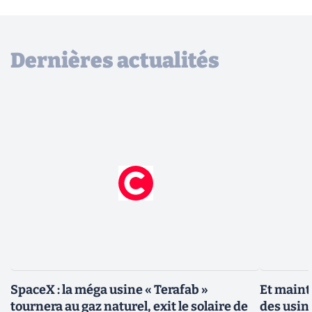
Dernières actualités
SpaceX : la méga usine « Terafab »
Et maint
tournera au gaz naturel, exit le solaire de
des usin