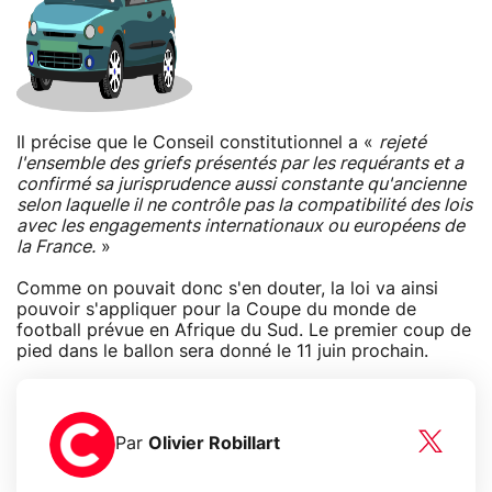
Il précise que le Conseil constitutionnel a «
rejeté
l'ensemble des griefs présentés par les requérants et a
confirmé sa jurisprudence aussi constante qu'ancienne
selon laquelle il ne contrôle pas la compatibilité des lois
avec les engagements internationaux ou européens de
la France.
»
Comme on pouvait donc s'en douter, la loi va ainsi
pouvoir s'appliquer pour la Coupe du monde de
football prévue en Afrique du Sud. Le premier coup de
pied dans le ballon sera donné le 11 juin prochain.
Par
Olivier Robillart