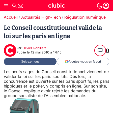
Accueil
Actualités High-Tech
Régulation numérique
Le Conseil constitutionnel valide la
loi sur les paris en ligne
Par
Olivier Robillart
0
Publié le
12 mai 2010 à 17h15
Suivez-nous
Ajoutez-nous en favori
Les neufs sages du Conseil constitutionnel viennent de
valider la loi sur les paris sportifs. Dès lors, la
concurrence est ouverte sur les paris sportifs, les paris
hippiques et le poker, y compris en ligne. Sur son
site
,
le Conseil explique avoir rejeté les demandes du
groupe socialiste de l'Assemblée nationale.