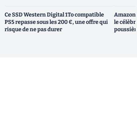
Ce SSD Western Digital 1To compatible
Amazon c
PS5 repasse sous les 200 €, une offre qui
le célèbr
risque de ne pas durer
poussièr