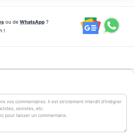
és
ou de
WhatsApp
?
h !