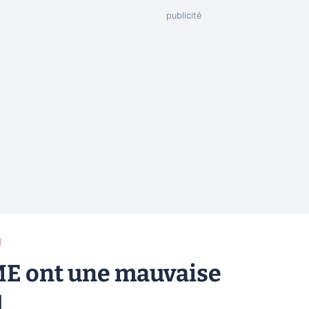
g
PME ont une mauvaise
d