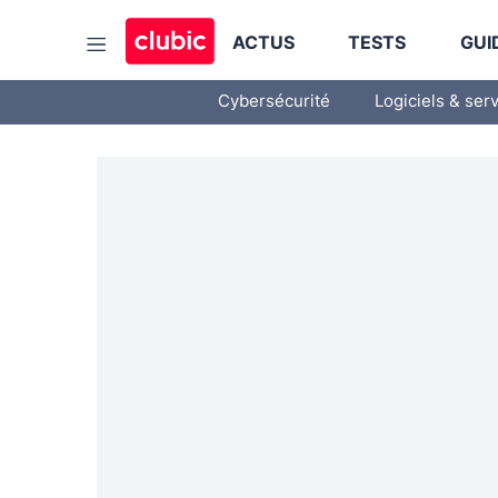
ACTUS
TESTS
GUI
Cybersécurité
Logiciels & ser