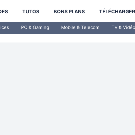
DES
TUTOS
BONS PLANS
TÉLÉCHARGE
vices
PC & Gaming
Mobile & Telecom
TV & Vidé