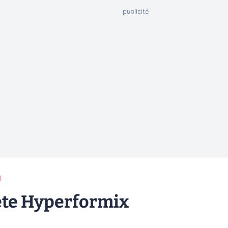
g
ète Hyperformix