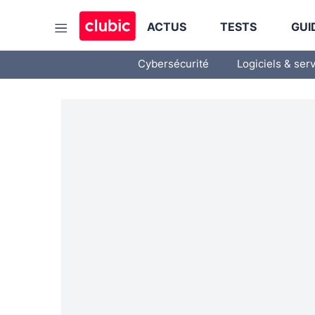
ACTUS
TESTS
GUI
Cybersécurité
Logiciels & ser