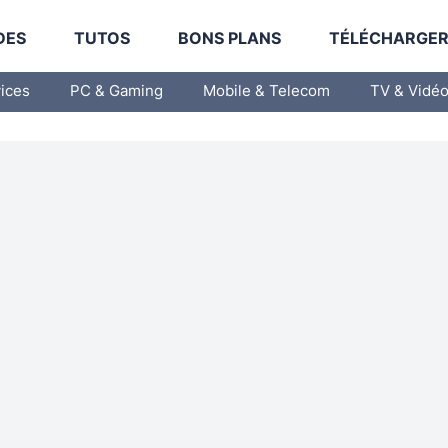
DES
TUTOS
BONS PLANS
TÉLÉCHARGE
vices
PC & Gaming
Mobile & Telecom
TV & Vidé