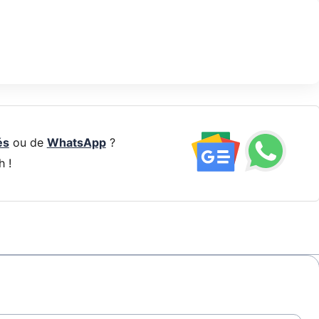
és
ou de
WhatsApp
?
h !