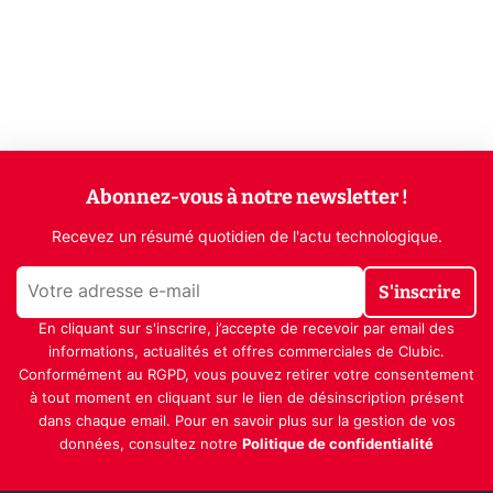
Abonnez-vous à notre newsletter !
Recevez un résumé quotidien de l'actu technologique.
S'inscrire
En cliquant sur s'inscrire, j’accepte de recevoir par email des
informations, actualités et offres commerciales de Clubic.
Conformément au RGPD, vous pouvez retirer votre consentement
à tout moment en cliquant sur le lien de désinscription présent
dans chaque email. Pour en savoir plus sur la gestion de vos
données, consultez notre
Politique de confidentialité