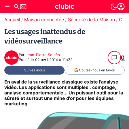
Accueil
Maison connectée
Sécurité de la Maison
Caméra de surveillance
Les usages inattendus de
vidéosurveillance
Par
Jean-Pierre Soulès
0
Publié le
02 avril 2014 à 11h22
Suivez-nous
Ajoutez-nous en favori
En aval de la surveillance classique existe l'analyse
vidéo. Les applications sont multiples : comptage,
analyse comportementale... Un puissant outil pour la
sûreté et surtout une mine d'or pour les équipes
marketing.