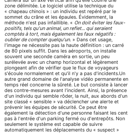
caméra sur un axe vertical afin qu'elle couvre une
zone délimitée. Le logiciel utilise la technique du
« chapeau chinois » : un individu est repéré par le
sommet du crâne et les épaules. Évidemment, la
méthode n'est pas infaillible. «
On doit éviter les faux-
positifs, tels qu'un animal, un reflet... qui seraient
comptés à tort, mais également les faux négatifs :
oublier de compter quelqu'un.
» Dans cet usage,
l'image ne nécessite pas la haute définition : un carré
de 80 pixels suffit. Dans les aéroports, on installe
souvent une seconde caméra en sortie, un peu
surélevée avec un champ horizontal et légèrement
plongeant afin de vérifier que le flux de voyageurs
s'écoule normalement et qu'il n'y a pas d'incidents.Un
autre grand domaine de l'analyse vidéo permanente en
temps réel concerne la sûreté. Le but consiste à lancer
des contre-mesures avant l'incident. Ainsi, la présence
d'un individu qui semble rôder, la nuit, aux abords d'un
site classé « sensible » va déclencher une alerte et
prévenir les équipes de sécurité. Ce peut être
également la détection d'une personne faisant les cent
pas à l'entrée d'un parking fermé ou d'entrepôts. Non
seulement le système est capable de suivre
automatiquement les déplacements du « suspect »