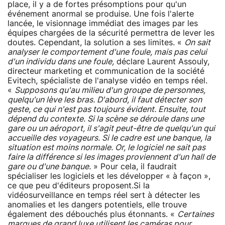
place, il y a de fortes présomptions pour qu'un
événement anormal se produise. Une fois l'alerte
lancée, le visionnage immédiat des images par les
équipes chargées de la sécurité permettra de lever les
doutes. Cependant, la solution a ses limites. «
On sait
analyser le comportement d'une foule, mais pas celui
d'un individu dans une foule,
déclare Laurent Assouly,
directeur marketing et communication de la société
Evitech, spécialiste de l'analyse vidéo en temps réel.
«
Supposons qu'au milieu d'un groupe de personnes,
quelqu'un lève les bras. D'abord, il faut détecter son
geste, ce qui n'est pas toujours évident. Ensuite, tout
dépend du contexte. Si la scène se déroule dans une
gare ou un aéroport, il s'agit peut-être de quelqu'un qui
accueille des voyageurs. Si le cadre est une banque, la
situation est moins normale. Or, le logiciel ne sait pas
faire la différence si les images proviennent d'un hall de
gare ou d'une banque.
» Pour cela, il faudrait
spécialiser les logiciels et les développer « à façon »,
ce que peu d'éditeurs proposent.Si la
vidéosurveillance en temps réel sert à détecter les
anomalies et les dangers potentiels, elle trouve
également des débouchés plus étonnants. «
Certaines
marques de grand luxe utilisent les caméras pour