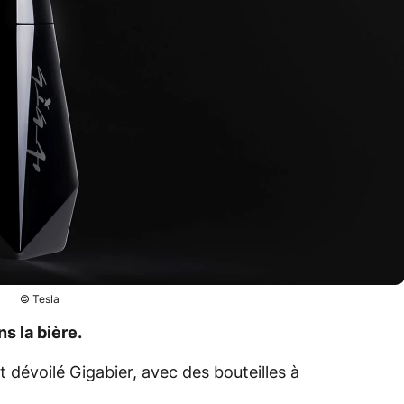
© Tesla
s la bière.
 dévoilé Gigabier, avec des bouteilles à