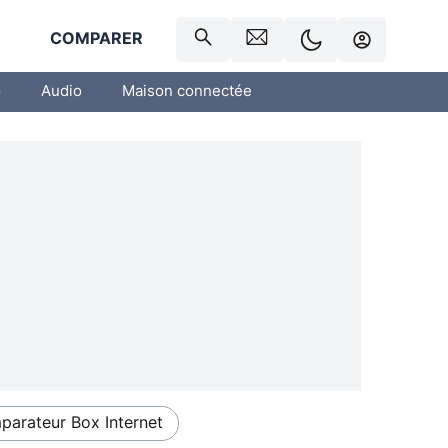
R
COMPARER
o
Audio
Maison connectée
arateur Box Internet