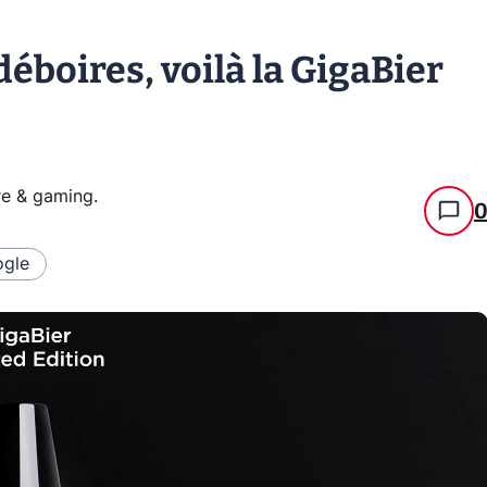
 déboires, voilà la GigaBier
re & gaming
.
gle