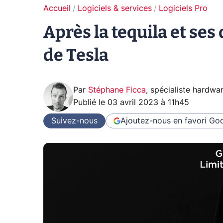
Accueil
Logiciels & services
Logiciels Pro
Après la tequila et ses
de Tesla
Par
Stéphane Ficca
,
spécialiste hardwa
Publié le
03 avril 2023 à 11h45
Suivez-nous
Ajoutez-nous en favori
Goo