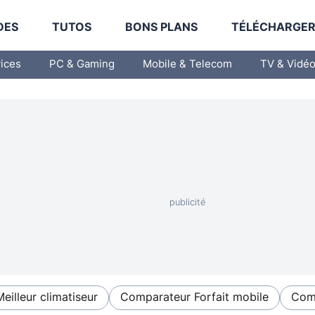
DES
TUTOS
BONS PLANS
TÉLÉCHARGE
vices
PC & Gaming
Mobile & Telecom
TV & Vidé
Meilleur climatiseur
Comparateur Forfait mobile
Comp