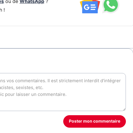
és
ou de
WhatsApp
?
h !
Poster mon commentaire