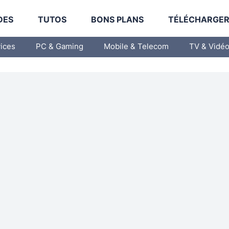
DES
TUTOS
BONS PLANS
TÉLÉCHARGE
vices
PC & Gaming
Mobile & Telecom
TV & Vidé