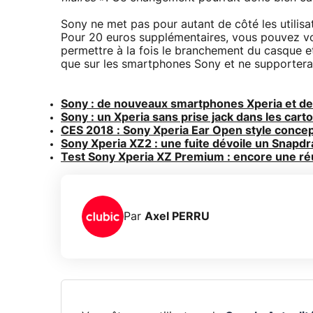
Sony ne met pas pour autant de côté les utilisa
Pour 20 euros supplémentaires, vous pouvez vou
permettre à la fois le branchement du casque e
que sur les smartphones Sony et ne supportera 
Sony : de nouveaux smartphones Xperia et des
Sony : un Xperia sans prise jack dans les cart
CES 2018 : Sony Xperia Ear Open style concep
Sony Xperia XZ2 : une fuite dévoile un Snapd
Test Sony Xperia XZ Premium : encore une ré
Par
Axel PERRU