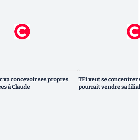
ic va concevoir ses propres
TF1 veut se concentrer 
es à Claude
pourrait vendre sa fili