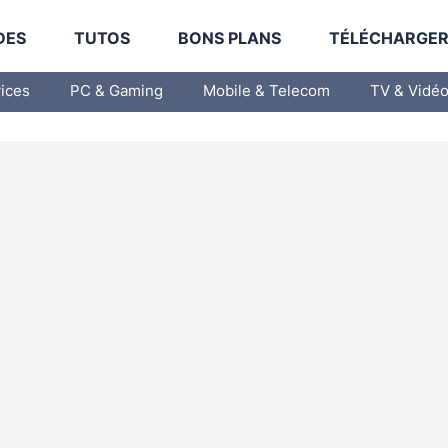
DES
TUTOS
BONS PLANS
TÉLÉCHARGE
vices
PC & Gaming
Mobile & Telecom
TV & Vidé