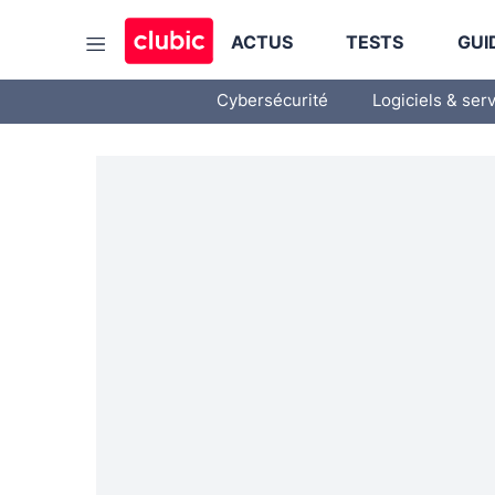
ACTUS
TESTS
GUI
Cybersécurité
Logiciels & ser