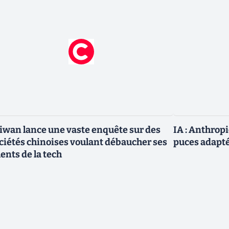
iwan lance une vaste enquête sur des
IA : Anthrop
ciétés chinoises voulant débaucher ses
puces adapté
lents de la tech