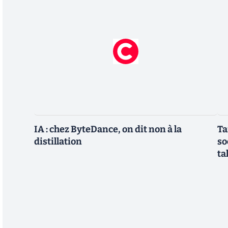
IA : chez ByteDance, on dit non à la
Ta
distillation
so
ta