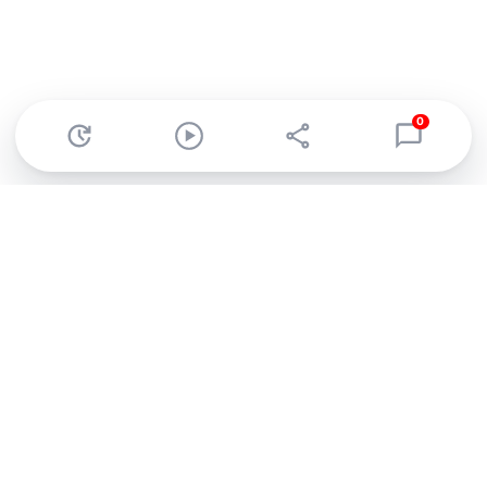
0
Abonnez-vous à notre newsletter !
Recevez un résumé quotidien de l'actu technologique.
S'inscrire
En cliquant sur s'inscrire, j’accepte de recevoir par email des
informations, actualités et offres commerciales de Clubic.
Conformément au RGPD, vous pouvez retirer votre consentement
à tout moment en cliquant sur le lien de désinscription présent