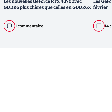
Les nouvelles GeForce RTX 4070 avec
Les GeFo
GDDR6 plus chères que celles en GDDR6X
février
1 commentaire
14 