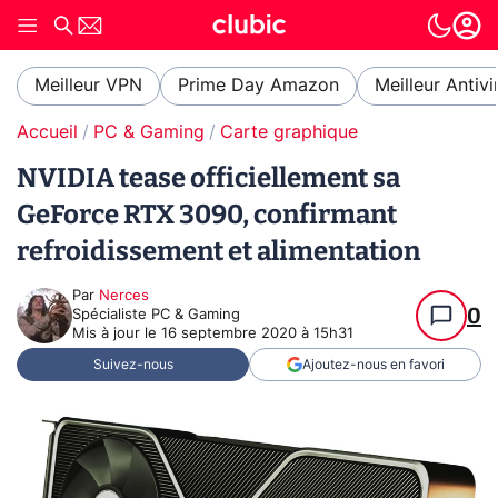
Meilleur VPN
Prime Day Amazon
Meilleur Antivi
Accueil
PC & Gaming
Carte graphique
NVIDIA tease officiellement sa
GeForce RTX 3090, confirmant
refroidissement et alimentation
Par
Nerces
0
Spécialiste PC & Gaming
Mis à jour le
16 septembre 2020 à 15h31
Suivez-nous
Ajoutez-nous en favori