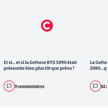
Et si... et si la GeForce RTX 5090 était
La GeFor
présentée bien plus tôt que prévu ?
2080... q
9 commentaires
62 