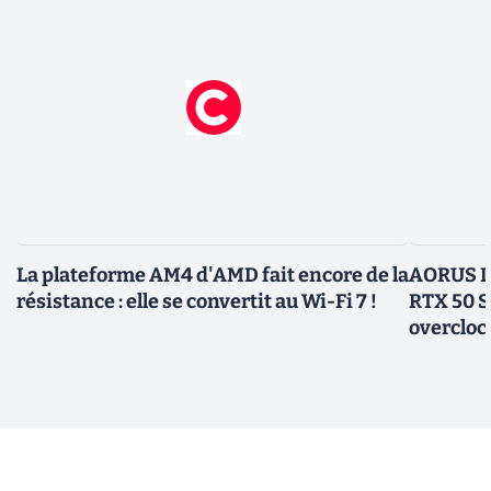
La plateforme AM4 d'AMD fait encore de la
AORUS In
résistance : elle se convertit au Wi-Fi 7 !
RTX 50 S
overcloc