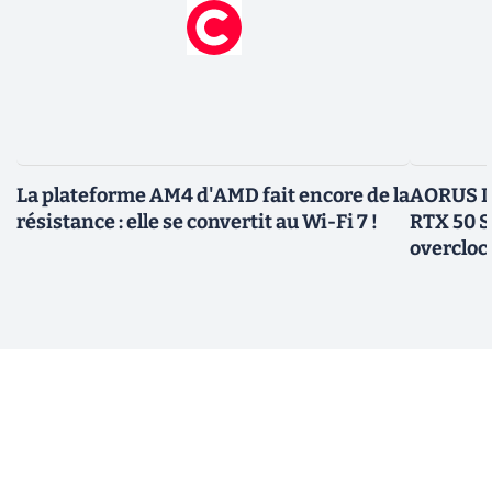
La plateforme AM4 d'AMD fait encore de la
AORUS In
résistance : elle se convertit au Wi-Fi 7 !
RTX 50 S
overcloc