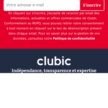
S'inscrire
En cliquant sur s'inscrire, j’accepte de recevoir par email des
informations, actualités et offres commerciales de Clubic.
Conformément au RGPD, vous pouvez retirer votre consentement
à tout moment en cliquant sur le lien de désinscription présent
dans chaque email. Pour en savoir plus sur la gestion de vos
données, consultez notre
Politique de confidentialité
Indépendance, transparence et expertise
Clubic est un média de recommandation de produits
100% indépendant. Chaque jour, nos experts testent et
comparent des produits et services technologiques
pour vous informer et vous aider à consommer
intelligemment.