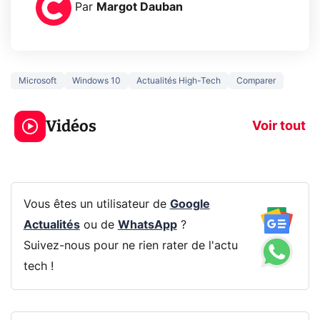
Par
Margot Dauban
Microsoft
Windows 10
Actualités High-Tech
Comparer
3 écrans en 1 pour
5 générations
319€ ? Voici L'AOC
jeux dans la
Vidéos
CQ32G4ZA !
prochaine Xbo
Voir tout
Vous êtes un utilisateur de
Google
Actualités
ou de
WhatsApp
?
Suivez-nous pour ne rien rater de l'actu
tech !