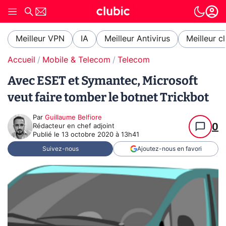
Meilleur VPN
IA
Meilleur Antivirus
Meilleur c
Accueil
Mobile & Telecom
Telecom
Avec ESET et Symantec, Microsoft
veut faire tomber le botnet Trickbot
Par
Guillaume Belfiore
0
Rédacteur en chef adjoint
Publié le
13 octobre 2020 à 13h41
Suivez-nous
Ajoutez-nous en favori