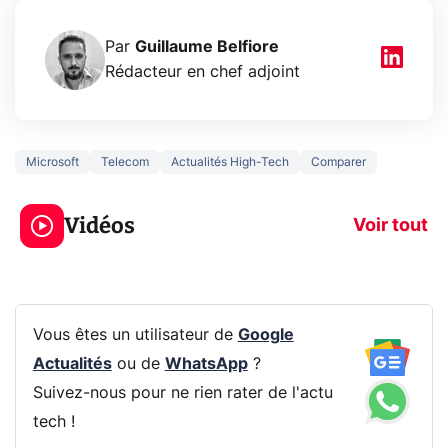
Par
Guillaume Belfiore
Rédacteur en chef adjoint
Microsoft
Telecom
Actualités High-Tech
Comparer
5 générations de
Ce que vous n
jeux dans la
savez sur la
Vidéos
prochaine Xbox !
navigation pri
Voir tout
Vous êtes un utilisateur de
Google
Actualités
ou de
WhatsApp
?
Suivez-nous pour ne rien rater de l'actu
tech !