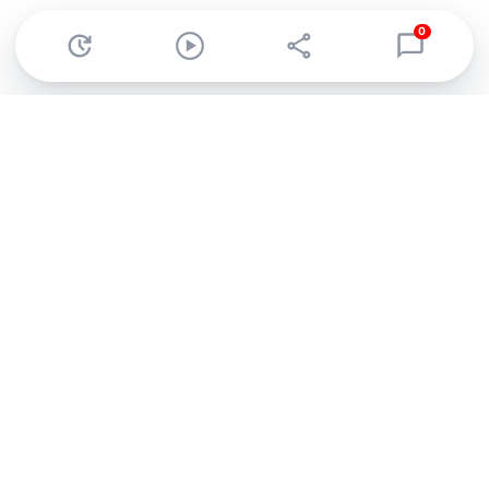
0
Abonnez-vous à notre newsletter !
Recevez un résumé quotidien de l'actu technologique.
S'inscrire
En cliquant sur s'inscrire, j’accepte de recevoir par email des
informations, actualités et offres commerciales de Clubic.
Conformément au RGPD, vous pouvez retirer votre consentement
à tout moment en cliquant sur le lien de désinscription présent
dans chaque email. Pour en savoir plus sur la gestion de vos
données, consultez notre
Politique de confidentialité