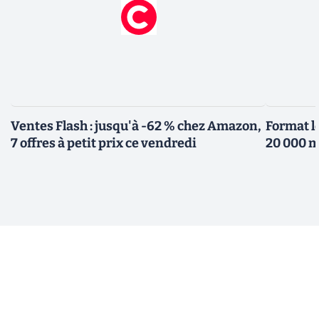
Ventes Flash : jusqu'à -62 % chez Amazon,
Format l
7 offres à petit prix ce vendredi
20 000 m