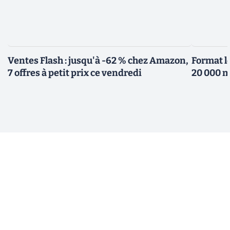
Ventes Flash : jusqu'à -62 % chez Amazon,
Format l
7 offres à petit prix ce vendredi
20 000 m