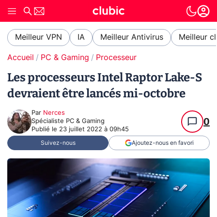
Meilleur VPN
IA
Meilleur Antivirus
Meilleur c
Accueil
PC & Gaming
Processeur
Les processeurs Intel Raptor Lake-S
devraient être lancés mi-octobre
Par
Nerces
0
Spécialiste PC & Gaming
Publié le
23 juillet 2022 à 09h45
Suivez-nous
Ajoutez-nous en favori