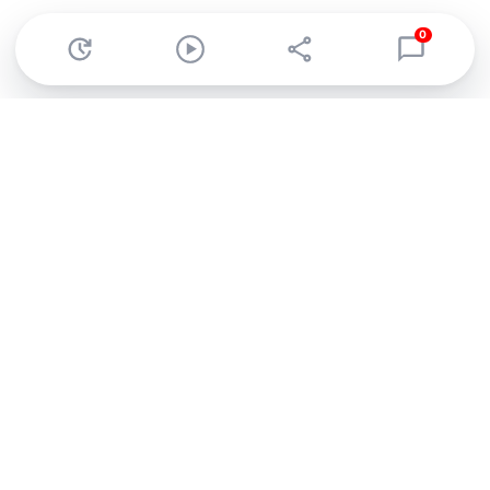
0
Abonnez-vous à notre newsletter !
Recevez un résumé quotidien de l'actu technologique.
S'inscrire
En cliquant sur s'inscrire, j’accepte de recevoir par email des
informations, actualités et offres commerciales de Clubic.
Conformément au RGPD, vous pouvez retirer votre consentement
à tout moment en cliquant sur le lien de désinscription présent
dans chaque email. Pour en savoir plus sur la gestion de vos
données, consultez notre
Politique de confidentialité