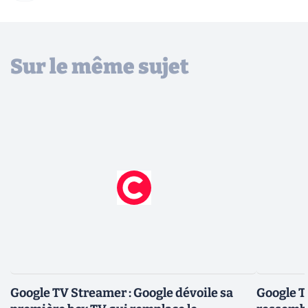
Sur le même sujet
Google TV Streamer : Google dévoile sa
Google T