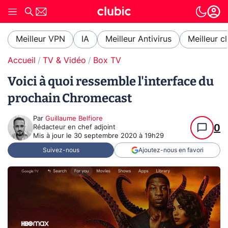
Meilleur VPN
IA
Meilleur Antivirus
Meilleur c
Accueil
TV & Vidéo
Box TV
Voici à quoi ressemble l'interface du
prochain Chromecast
Par
Guillaume Belfiore
0
Rédacteur en chef adjoint
Mis à jour le
30 septembre 2020 à 19h29
Suivez-nous
Ajoutez-nous en favori