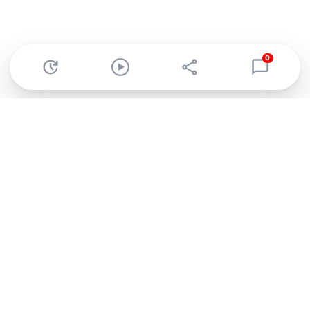
0
Abonnez-vous à notre newsletter !
Recevez un résumé quotidien de l'actu technologique.
S'inscrire
En cliquant sur s'inscrire, j’accepte de recevoir par email des
informations, actualités et offres commerciales de Clubic.
Conformément au RGPD, vous pouvez retirer votre consentement
à tout moment en cliquant sur le lien de désinscription présent
dans chaque email. Pour en savoir plus sur la gestion de vos