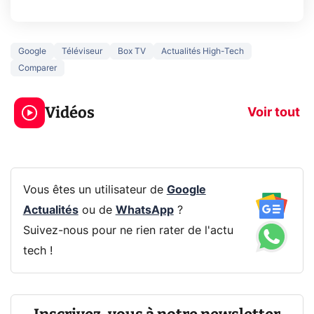
Google
Téléviseur
Box TV
Actualités High-Tech
Comparer
3 écrans en 1 pour
5 générations
319€ ? Voici L'AOC
jeux dans la
Vidéos
CQ32G4ZA !
prochaine Xbo
Voir tout
Vous êtes un utilisateur de
Google
Actualités
ou de
WhatsApp
?
Suivez-nous pour ne rien rater de l'actu
tech !