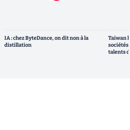
IA : chez ByteDance, on dit non à la
Taiwan l
distillation
sociétés
talents d