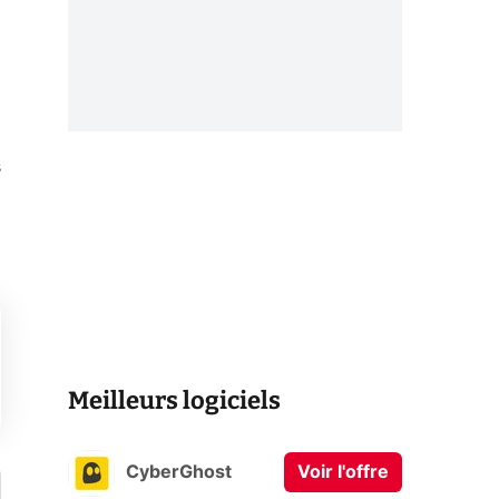
s
Meilleurs logiciels
CyberGhost
Voir l'offre