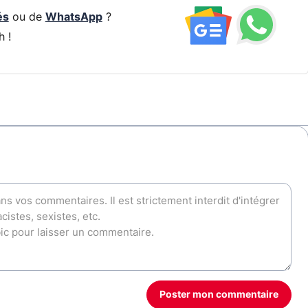
és
ou de
WhatsApp
?
h !
Poster mon commentaire