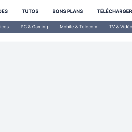
DES
TUTOS
BONS PLANS
TÉLÉCHARGE
vices
PC & Gaming
Mobile & Telecom
TV & Vidé