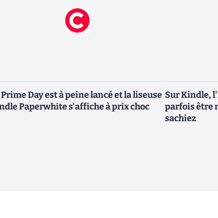
 Prime Day est à peine lancé et la liseuse
Sur Kindle, l
ndle Paperwhite s'affiche à prix choc
parfois être 
sachiez