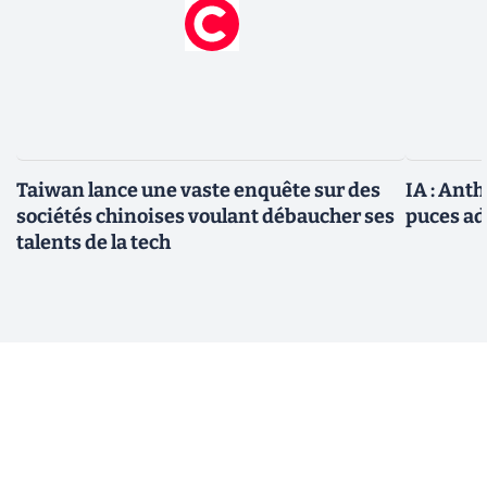
Taiwan lance une vaste enquête sur des
IA : Ant
sociétés chinoises voulant débaucher ses
puces ad
talents de la tech