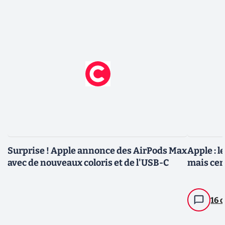
Surprise ! Apple annonce des AirPods Max
Apple : 
avec de nouveaux coloris et de l'USB-C
mais ce
16 