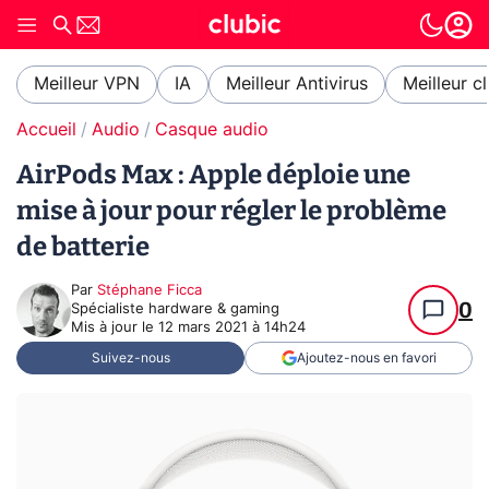
Meilleur VPN
IA
Meilleur Antivirus
Meilleur c
Accueil
Audio
Casque audio
AirPods Max : Apple déploie une
mise à jour pour régler le problème
de batterie
Par
Stéphane Ficca
0
Spécialiste hardware & gaming
Mis à jour le
12 mars 2021 à 14h24
Suivez-nous
Ajoutez-nous en favori