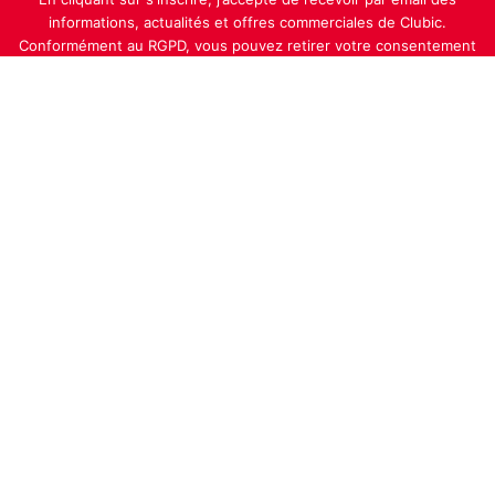
En cliquant sur s'inscrire, j’accepte de recevoir par email des
informations, actualités et offres commerciales de Clubic.
Conformément au RGPD, vous pouvez retirer votre consentement
à tout moment en cliquant sur le lien de désinscription présent
dans chaque email. Pour en savoir plus sur la gestion de vos
données, consultez notre
Politique de confidentialité
Indépendance, transparence et expertise
Clubic est un média de recommandation de produits
100% indépendant. Chaque jour, nos experts testent et
comparent des produits et services technologiques
pour vous informer et vous aider à consommer
intelligemment.
À propos
Nous contacter