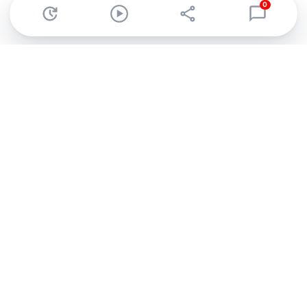
0
Abonnez-vous à notre newsletter !
Recevez un résumé quotidien de l'actu technologique.
S'inscrire
En cliquant sur s'inscrire, j’accepte de recevoir par email des
informations, actualités et offres commerciales de Clubic.
Conformément au RGPD, vous pouvez retirer votre consentement
à tout moment en cliquant sur le lien de désinscription présent
dans chaque email. Pour en savoir plus sur la gestion de vos
données, consultez notre
Politique de confidentialité