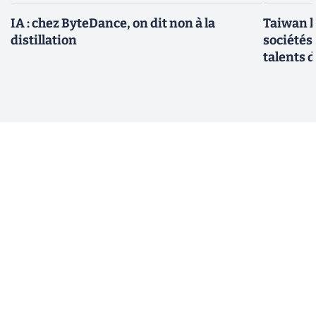
IA : chez ByteDance, on dit non à la
Taiwan l
distillation
sociétés
talents d