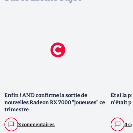
Enfin ! AMD confirme la sortie de
Et si la
nouvelles Radeon RX 7000 "joueuses" ce
n'était p
trimestre
3 commentaires
4 c