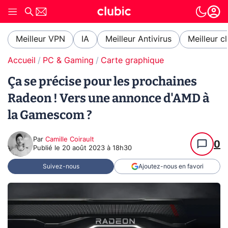
Meilleur VPN
IA
Meilleur Antivirus
Meilleur c
Accueil
PC & Gaming
Carte graphique
Ça se précise pour les prochaines
Radeon ! Vers une annonce d'AMD à
la Gamescom ?
Par
Camille Coirault
0
Publié le
20 août 2023 à 18h30
Suivez-nous
Ajoutez-nous en favori