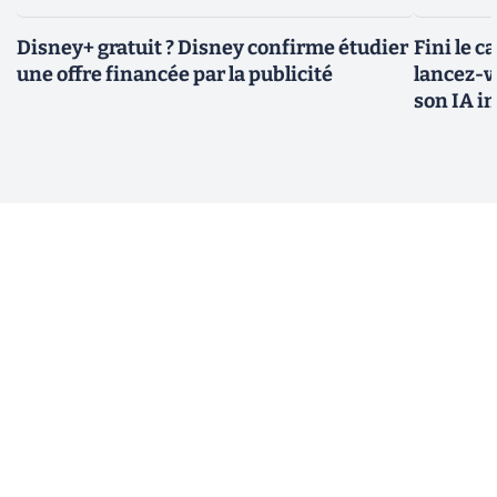
Disney+ gratuit ? Disney confirme étudier
Fini le c
une offre financée par la publicité
lancez-vo
son IA i