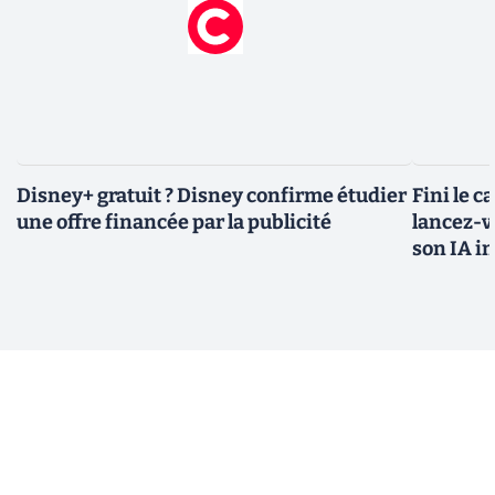
Disney+ gratuit ? Disney confirme étudier
Fini le c
une offre financée par la publicité
lancez-vo
son IA i