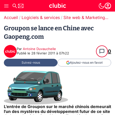
Accueil
Logiciels & services
Site web & Marketing Digital
Groupon se lance en Chine avec
Gaopeng.com
Par
Antoine Duvauchelle
0
Publié le
28 février 2011 à 07h22
Suivez-nous
Ajoutez-nous en favori
L'entrée de Groupon sur le marché chinois demeurait
l'un des mystères du développement futur de ce site