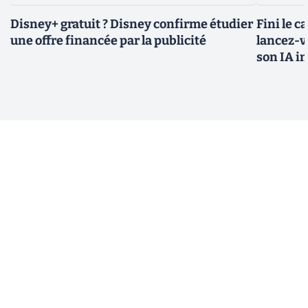
Disney+ gratuit ? Disney confirme étudier
Fini le c
une offre financée par la publicité
lancez-vo
son IA i